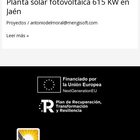
Planta solar fotovoltaica 615 KW en
Jaén
Proyectos
/
antoniodelmoral@mengisoft.com
Leer más »