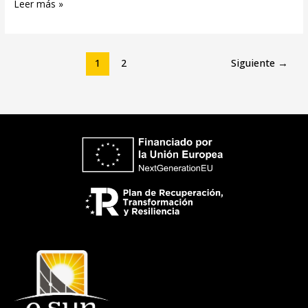
Leer más »
1
2
Siguiente
→