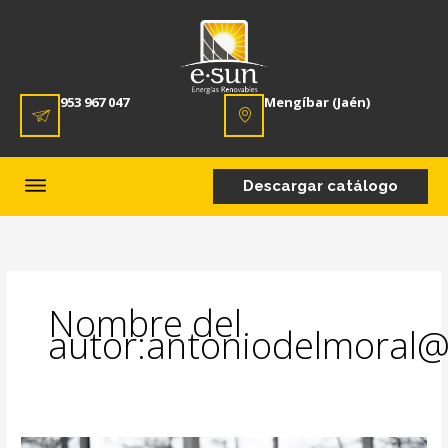
953 967 047
Mengíbar (Jaén)
Descargar catálogo
Nombre del
autor:antoniodelmoral